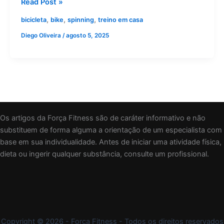
Read Post »
,
,
,
bicicleta
bike
spinning
treino em casa
Diego Oliveira
/
agosto 5, 2025
Os artigos da Força Fitness são de caráter informativo e não
substituem de forma alguma a orientação de um especialista com
base em sua individualidade. Antes de iniciar uma atividade física,
dieta ou ingerir qualquer substância, consulte um profissional.
Copyright © 2026 - Força Fitness - Todos os direitos reservados