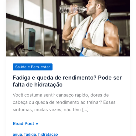
e
queda
de
rendimento?
Pode
ser
falta
de
hidratação
Saúde e Bem-estar
Fadiga e queda de rendimento? Pode ser
falta de hidratação
Você costuma sentir cansaço rápido, dores de
cabeça ou queda de rendimento ao treinar? Esses
sintomas, muitas vezes, não têm […]
Read Post »
,
,
água
fadiga
hidratação