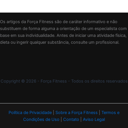
Os artigos da Força Fitness são de caráter informativo e não
substituem de forma alguma a orientação de um especialista com
base em sua individualidade. Antes de iniciar uma atividade física,
dieta ou ingerir qualquer substância, consulte um profissional.
Copyright © 2026 - Força Fitness - Todos os direitos reservados
Política de Privacidade
|
Sobre a Força Fitness
|
Termos e
Condições de Uso
|
Contato
|
Aviso Legal