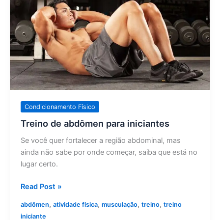
abdômen
para
iniciantes
Condicionamento Físico
Treino de abdômen para iniciantes
Se você quer fortalecer a região abdominal, mas
ainda não sabe por onde começar, saiba que está no
lugar certo.
Read Post »
,
,
,
,
abdômen
atividade física
musculação
treino
treino
iniciante