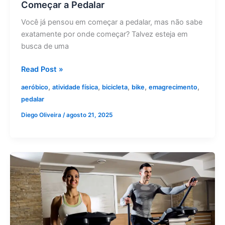
Começar a Pedalar
Você já pensou em começar a pedalar, mas não sabe
exatamente por onde começar? Talvez esteja em
busca de uma
Read Post »
,
,
,
,
,
aeróbico
atividade física
bicicleta
bike
emagrecimento
pedalar
Diego Oliveira
/
agosto 21, 2025
Descubra
os
benefícios
do
Treino
Aeróbico