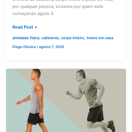
por qualquer pessoa, inclusive por quem está
começando agora. E
Read Post »
,
,
,
atividade física
calistenia
corpo inteiro
treino em casa
Diego Oliveira
/
agosto 7, 2025
Correr
ou
caminhar?