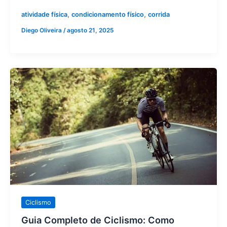
,
,
atividade física
condicionamento físico
corrida
Diego Oliveira
/
agosto 21, 2025
Guia
Completo
de
Ciclismo:
Como
Começar
a
Pedalar
Ciclismo
Guia Completo de Ciclismo: Como