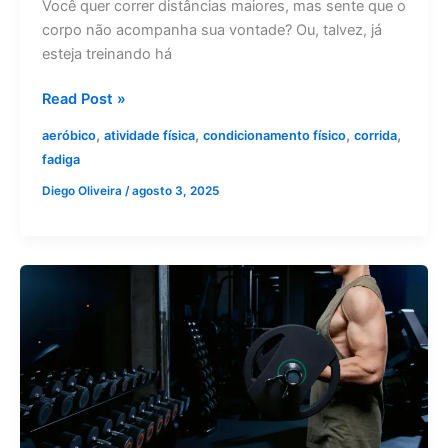
Você quer correr distâncias maiores, mas sente que o
corpo não acompanha sua vontade? Ou, talvez, já
esteja treinando há
Read Post »
,
,
,
,
aeróbico
atividade física
condicionamento físico
corrida
fadiga
Diego Oliveira
/
agosto 3, 2025
Treino
de
Hipertrofia
para
Iniciantes