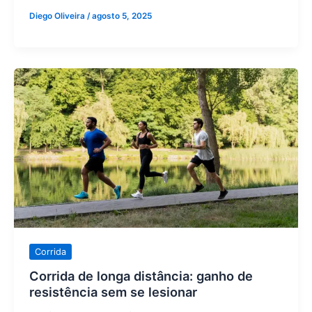
Diego Oliveira
/
agosto 5, 2025
Corrida
de
longa
distância:
ganho
de
resistência
sem
se
lesionar
Corrida
Corrida de longa distância: ganho de
resistência sem se lesionar