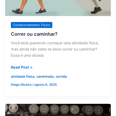
Condicionamento Físico
Correr ou caminhar?
Você está querendo começar uma atividade física,
mas ainda não sabe se deve correr ou caminhar?
Essa é uma dúvida
Read Post »
,
,
atividade física
caminhada
corrida
Diego Oliveira
/
agosto 6, 2025
Treino
de