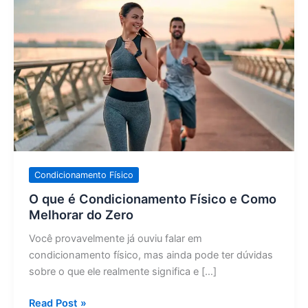
que
é
Condicionamento
Físico
e
Como
Melhorar
do
Zero
Condicionamento Físico
O que é Condicionamento Físico e Como
Melhorar do Zero
Você provavelmente já ouviu falar em
condicionamento físico, mas ainda pode ter dúvidas
sobre o que ele realmente significa e […]
Read Post »