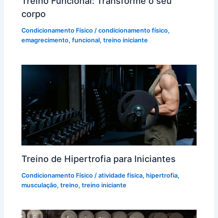
Treino Funcional: Transforme o seu
corpo
Condicionamento Físico
/
condicionamento físico
,
emagrecimento
,
funcional
,
treino iniciante
Treino de Hipertrofia para Iniciantes
Condicionamento Físico
/
atividade física
,
hipertrofia
,
musculação
,
treino
,
treino iniciante