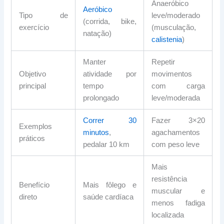
Anaeróbico
Aeróbico
Tipo de
leve/moderado
(corrida, bike,
exercício
(musculação,
natação)
calistenia
)
Manter
Repetir
Objetivo
atividade por
movimentos
principal
tempo
com carga
prolongado
leve/moderada
Correr 30
Fazer 3×20
Exemplos
minutos
,
agachamentos
práticos
pedalar 10 km
com peso leve
Mais
resistência
Benefício
Mais fôlego e
muscular e
direto
saúde cardíaca
menos fadiga
localizada