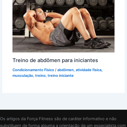
Treino de abdômen para iniciantes
Condicionamento Físico
/
abdômen
,
atividade física
,
musculação
,
treino
,
treino iniciante
Os artigos da Força Fitness são de caráter informativo e não
substituem de forma alguma a orientação de um especialista com