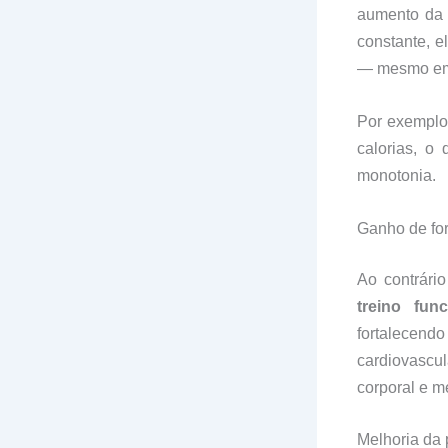
aumento da 
constante, 
— mesmo em 
Por exemplo,
calorias, o
monotonia.
Ganho de for
Ao contrári
treino fun
fortalecen
cardiovascu
corporal e m
Melhoria da 