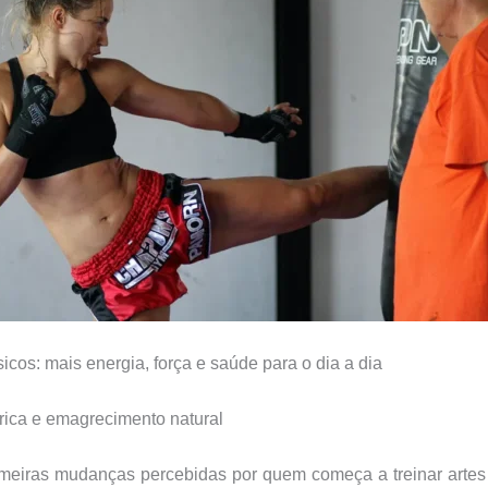
sicos: mais energia, força e saúde para o dia a dia
rica e emagrecimento natural
meiras mudanças percebidas por quem começa a treinar artes 