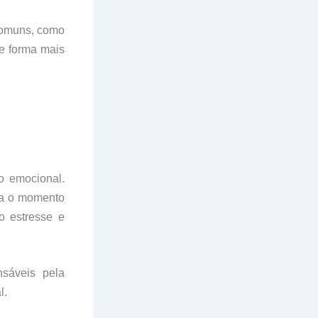
 comuns, como
e forma mais
o emocional.
ra o momento
o estresse e
nsáveis pela
l.