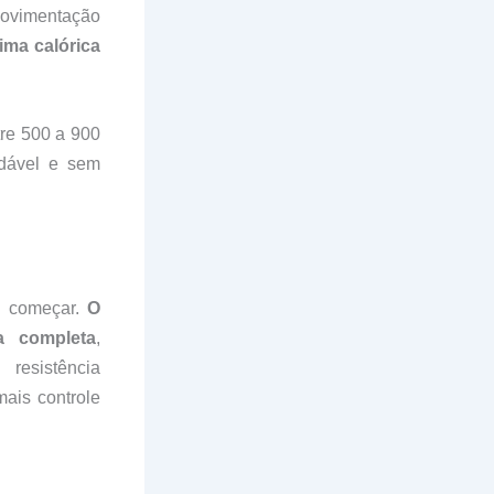
movimentação
ima calórica
tre 500 a 900
udável e sem
ra começar.
O
a completa
,
resistência
ais controle