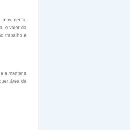
o movimento,
a, o valor da
no trabalho e
 e a manter a
quer área da