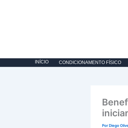
Ir
para
o
conteúdo
INÍCIO
CONDICIONAMENTO FÍSICO
Benef
inicia
Por
Diego Oliv